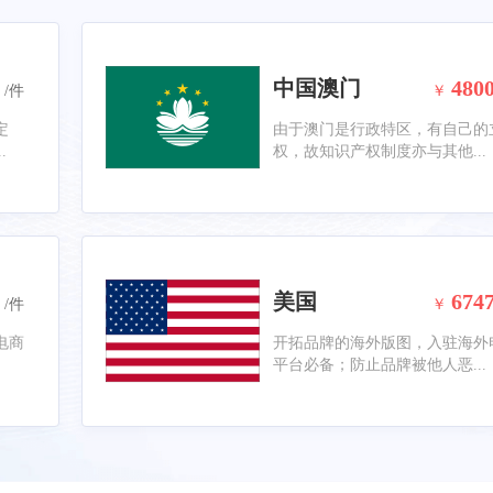
中国澳门
480
/件
￥
定
由于澳门是行政特区，有自己的
.
权，故知识产权制度亦与其他...
美国
674
/件
￥
电商
开拓品牌的海外版图，入驻海外
平台必备；防止品牌被他人恶...