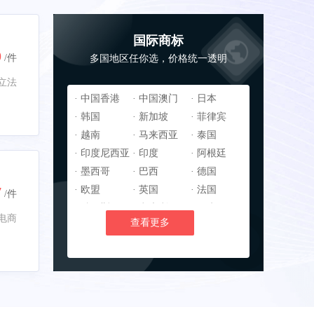
国际商标
0
/件
多国地区任你选，价格统一透明
立法
· 中国香港
· 中国澳门
· 日本
· 韩国
· 新加坡
· 菲律宾
· 越南
· 马来西亚
· 泰国
· 印度尼西亚
· 印度
· 阿根廷
· 墨西哥
· 巴西
· 德国
7
· 欧盟
· 英国
· 法国
/件
· 俄罗斯
· 意大利
· 西班牙
电商
查看更多
· 瑞典
· 土耳其
· 美国
· 加拿大
· 澳大利亚
· 新西兰