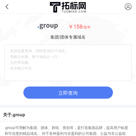
￥158
/首年
集团/团体专属域名
立即查询
关于.group
.group可理解为集团、团体、群组、类别等，是打造集团品牌，提高用户粘度
和可信度的精品域名。 对于各种盈利与非盈利的公司集团、公益与非公益组