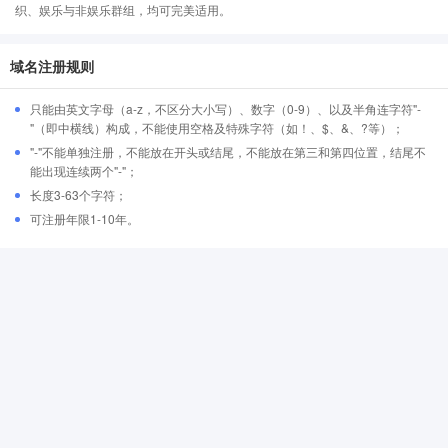
织、娱乐与非娱乐群组，均可完美适用。
域名注册规则
只能由英文字母（a-z，不区分大小写）、数字（0-9）、以及半角连字符"-
"（即中横线）构成，不能使用空格及特殊字符（如！、$、&、?等）；
"-"不能单独注册，不能放在开头或结尾，不能放在第三和第四位置，结尾不
能出现连续两个"-"；
长度3-63个字符；
可注册年限1-10年。